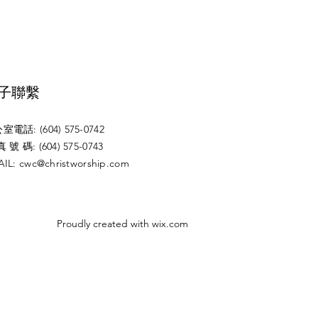
電子聯繫
室電話: (604) 575-0742
 號 碼: (604) 575-0743
AIL:
cwc@christworship.com
Proudly created with
wix.com