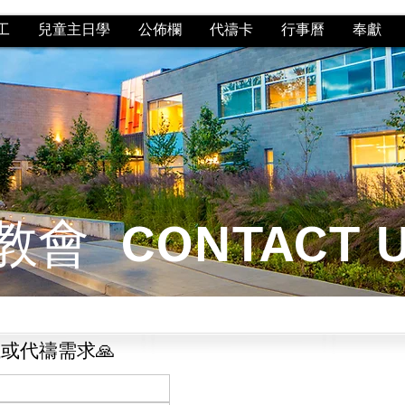
工
兒童主日學
公佈欄
代禱卡
行事曆
奉獻
教會
CONTACT 
或代禱需求🙏