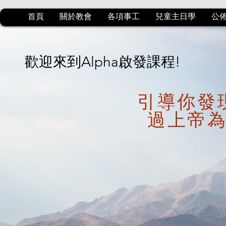
首頁
關於教會
各項事工
兒童主日學
公
歡迎來到Alpha啟發課程!
引導你發
​過上帝