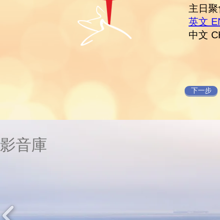
主日聚會
英文 EN
中文 CH
下一步
影音庫