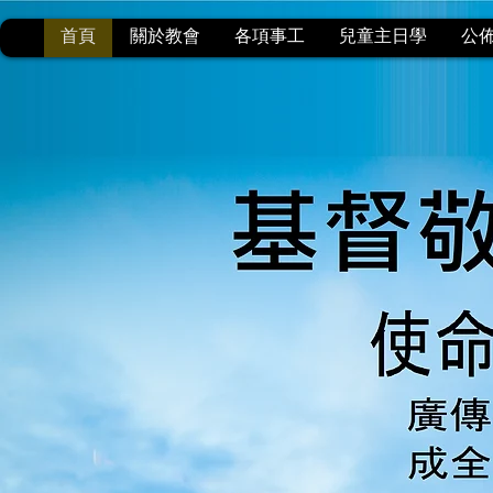
首頁
關於教會
各項事工
兒童主日學
公
基督
CHRIST W