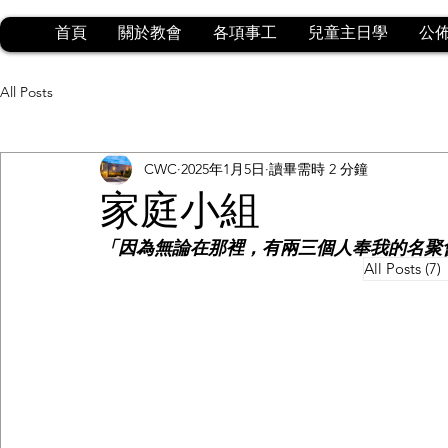
首頁
關於教會
各項事工
兒童主日學
公
All Posts
CWC
2025年1月5日
讀畢需時 2 分鐘
家庭小組
「因為無論在那裡，有兩三個人奉我的名聚
All Posts
(7)