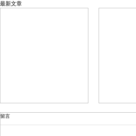
最新文章
家庭小組
留言
「因為無論在那裡，有兩三個人奉
我的名聚會，那裡就有我在他們中